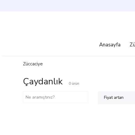
750₺ ÜZERI ÜCRETSIZ KA
Anasayfa
Zü
Züccaciye
Çaydanlık
0
ürün
Fiyat artan