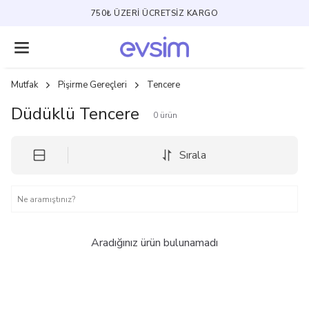
750₺ ÜZERI ÜCRETSIZ KARGO
Mutfak
Pişirme Gereçleri
Tencere
Düdüklü Tencere
0
ürün
Sırala
Aradığınız ürün bulunamadı