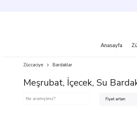
750₺ ÜZERI ÜCRETSIZ KA
Anasayfa
Zü
Züccaciye
Bardaklar
Meşrubat, İçecek, Su Bardak
Fiyat artan