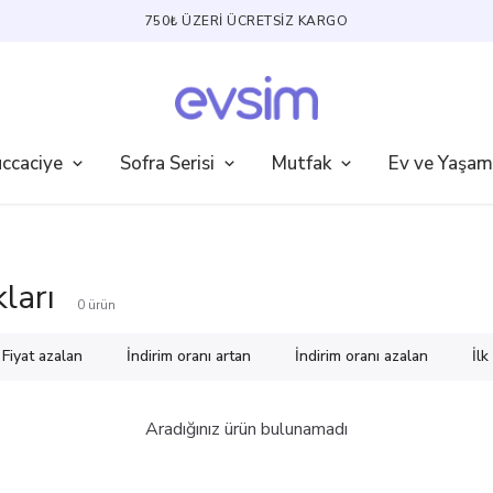
RGO
ccaciye
Sofra Serisi
Mutfak
Ev ve Yaşam
ları
0
ürün
Fiyat azalan
İndirim oranı artan
İndirim oranı azalan
İl
Aradığınız ürün bulunamadı